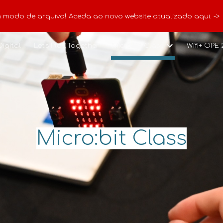
m modo de arquivo! Aceda ao novo website atualizado aqui. ->
ip to main content
Skip to navigat
Digital
Let's Play Together
Micro:Bit Class
Wifi+ OPE 
Micro:bit Class