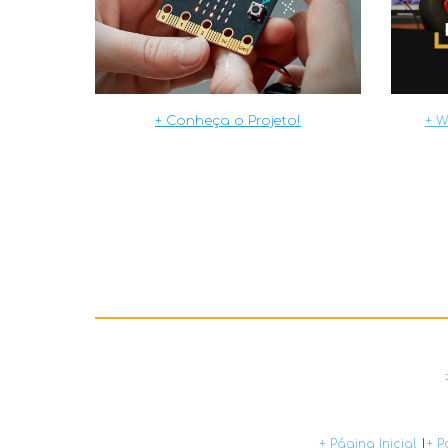
+ W
+ Conheça o Projeto!
+ Página Inicial
|
+ P