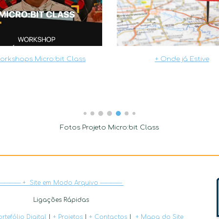
orkshops Micro:bit Class
+ Onde já Estive
Fotos Projeto
Micro:bit Class
———— + Site em Modo Arquivo ————
Ligações Rápidas
ortefólio Digital
|
+ Projetos
|
+ Contactos
|
+ Mapa do Site