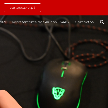
carlosxavier.pt
ion
2021
Representante dos Alunos ESAAG
Contactos